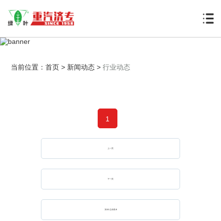
当前位置：
首页
>
新闻动态
>
行业动态
1
上一页
下一页
第
1
/
1
总条数:
0