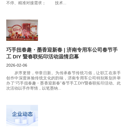
不停、精准对接需求； 技术...
巧手扭春趣・墨香迎新春 | 济南专用车公司春节手
工 DIY 暨春联拓印活动温情启幕
2026-02-06
岁序更替，华章日新。为传承春节传统习俗，让职工在亲手
创作中深度体验传统文化的韵味，济南专用车公司特别筹划并举
办了“巧手扭春趣・墨香迎新春”春节手工DIY暨春联拓印活动。此
次活动以手作寄情，以笔墨纳...