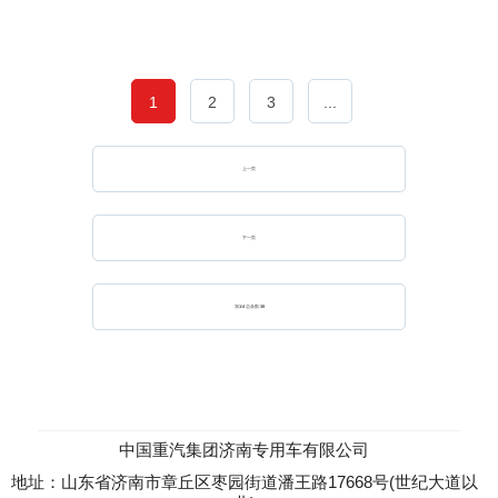
1
2
3
...
上一页
下一页
第
1
/
4
总条数:
38
中国重汽集团济南专用车有限公司
地址：山东省济南市章丘区枣园街道潘王路17668号(世纪大道以