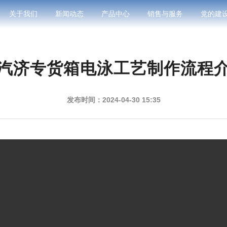
关于我们
新闻动态
产品中心
销售与服务
党的建
汽济专货箱电泳工艺制作流程
发布时间：2024-04-30 15:35