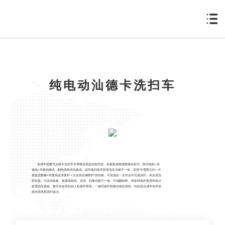
纯电动汕德卡洗扫车
采用中国重汽汕德卡洗扫车专用电动底盘改装而成，高度集成电驱桥驱动形式，取代电机+变
速箱+车桥的模式，配电系统优化集成。该车集扫路车和清洗车功能于一体，采用“中置两立扫＋中
置超宽吸嘴+内置高压水喷杆＋左右高压侧喷杆”的结构，可实现在一次作业中完成清扫、高压清洗
和垃圾、污水的收集，集路面刷洗、清洗、扫路功能于一体。可倾翻卸料、带多种保护装置和自洁
装置的垃圾箱，整车具有良好的人机操作界面，一键式操作智能化电控系统。特别适合城市各类道
路的清洗和清扫保洁。