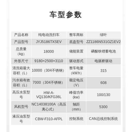
车型参数
产品名称
纯电动洗扫车
整车商标
绿叶
产品型号
JYJ5186TXSEV
底盘型号
ZZ1186N531GZ1EV2
总质量
储能装置
磷酸铁锂蓄电池
18000
（kg）
外形尺寸
9180×2500×3110
驱动形式
电驱桥驱动
清洗箱最大
整车电量
10000（304不锈钢）
315
容积（L）
（kW.h）
污水箱有效
额定电压
7000（304不锈钢）
608
容积（L）
（V）
高压水泵型
峰值功率
HW-A-
100/130
VQ130/KFG36L
号
(kw)
NC14038100A（高压
轴距
风机型号
5300
离心式）
（mm）
液压油泵型
控制系统
CAN总线控制系统
CBW-F310-AFPL
号