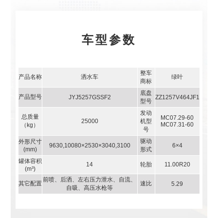
车型参数
整车
产品名称
洒水车
绿叶
商标
底盘
产品型号
JYJ5257GSSF2
ZZ1257V464JF1
型号
发动
总质量
MC07.29-60
25000
机型
MC07.31-60
（kg）
号
驱动
外形尺寸
9630,10080×2530×3040,3100
6×4
(mm)
形式
罐体容积
14
轮胎
11.00R20
(m³)
前喷、后洒、左右压力泄水、自流、
其它配置
速比
5.29
自吸、高压水枪等