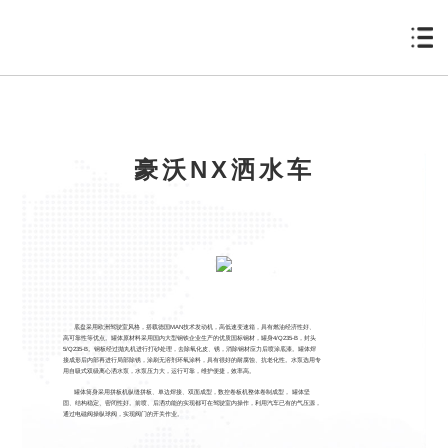
豪沃NX洒水车
底盘采用欧洲驾驶室风格，搭载德国MAN技术发动机，高低速变速箱，具有燃油经济性好、
高可靠性等优点。罐体原材料采用国内大型钢铁企业生产的优质国标钢材，罐身4/Q235-B，封头
5/Q235-B。钢板经过抛丸机进行打砂处理，去除氧化皮、锈，消除钢材应力后喷涂底漆。罐体焊
接成形后内部再进行局部除锈，涂刷无溶剂环氧涂料，具有很好的耐腐蚀、抗老化性。水泵选用专
用自吸式双级离心洒水泵，水泵压力大，运行可靠，维护便捷，效率高。
罐体筒身采用拼板机纵缝拼板、单边焊接、双面成型，数控卷板机整体卷制成型， 罐体坚
固、结构稳定、密闭性好。前喷、后洒功能的实现都可在驾驶室内操作，利用汽车已有的气压源，
通过电磁阀操纵球阀，实现阀门的开关作业。